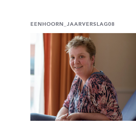
PHOTOTASTIC
EENHOORN_JAARVERSLAG08