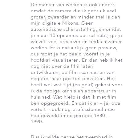
De manier van werken is ook anders
omdat de camera die ik gebruik veel
groter, zwaarder en minder snel is dan
mijn digitale Nikons. Geen
automatische scherpstelling, en omdat
je maar 10 opnames per rol hebt, ga je
vanzelf veel preciezer en bedachtzamer
werken. Er is natuurlijk geen preview,
dus moet je het beeld vooraf in je
hoofd al visualiseren. En dan heb ik het
nog niet over de film laten
ontwikkelen, de film scannen en van
negatief naar positief omzetten. Het
heeft wel wat tijd (en geld) gekost voor
ik de nodige kennis en apparatuur in
huis had. Wat hielp is dat ik met film
ben opgegroeid. En dat ik er – ja, opa
vertelt – ook nog professioneel mee
heb gewerkt in de periode 1980 –
1990.
Dus ik wilde per se het zwembad in